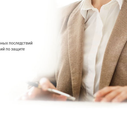
вных последствий
вий по защите