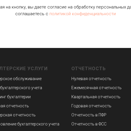
я на кнопку, вы даете согласие на обработку персональных д
соглашаетесь c
политикой конфиденциальности
ЛТЕРСКИЕ УСЛУГИ
ОТЧЕТНОСТЬ
ерское обслуживание
Нулевая отчетность
 бухгалтерского учета
Ежемесячная отчетность
инг бухгалтерии
Квартальная отчетность
ая отчетность
Годовая отчетность
ерская отчетность
Отчетность в ПФР
овление бухгалтерского учета
Отчетность в ФСС