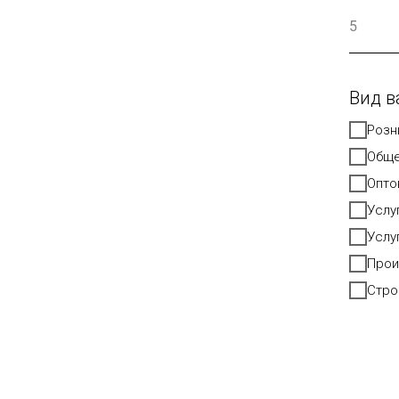
Вид в
Розн
Обще
Опто
Услу
Услу
Прои
Стро