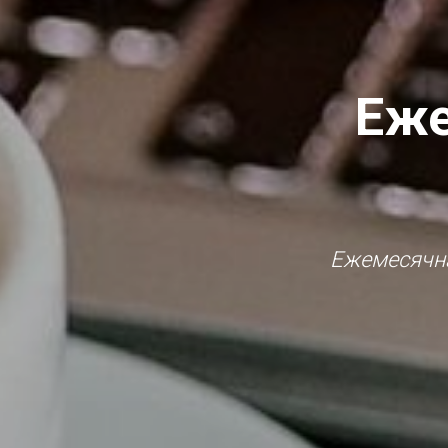
Еже
Ежемесячна