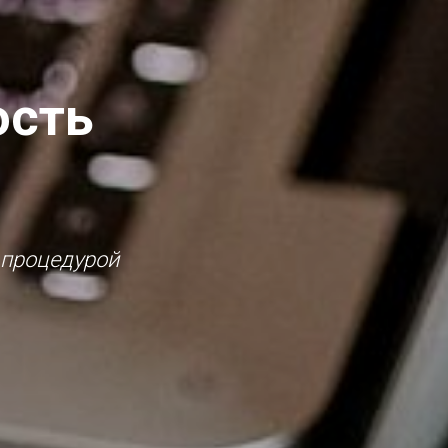
ость
 процедурой