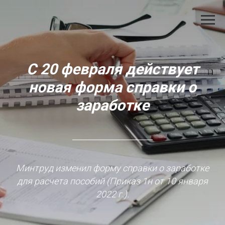
С 20 февраля действует
новая форма справки о
заработке
Минтруд изменил форму справки о заработке
для расчета пособий (Приказ 1н от 10 января
2022 г.).