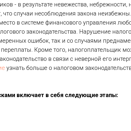
ов - в результате невежества, небрежности, н
, что случаи несоблюдения закона неизбежны
есто в системе финансового управления любо
огового законодательства. Нарушение налого
меренных ошибок, так и со случаями преднаме
и переплаты. Кроме того, налогоплательщик м
аконодательство в связи с неверной его интер
ие
узнать больше о налоговом законодательств
сками включает в себя следующие этапы: