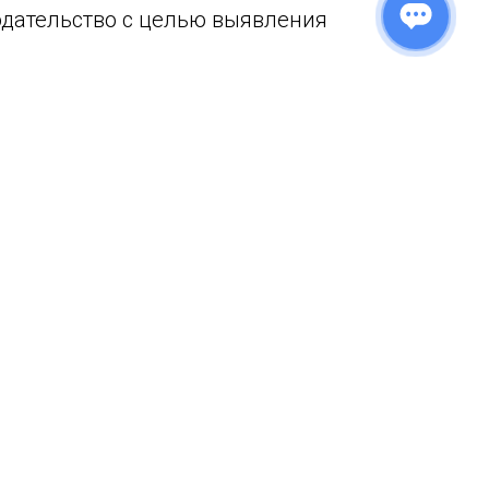
одательство с целью выявления
яющее значение для снижения
лнения налогового обязательства;
ьзование передовых технологий, а
ство счетных и других ошибок,
альнейшем можно использовать для
учно-исследовательский потенциал