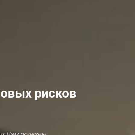
говых рисков
ут Вам полезны.