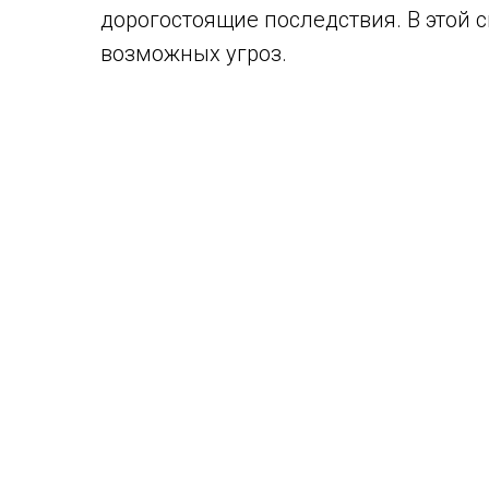
дорогостоящие последствия. В этой
возможных угроз.
К внутренним факторам риска относ
- организационная структура – соз
налоговых рисков, поскольку обеспе
- информационные технологии, техни
также автоматизация труда работник
сокращают время, затраченное на в
повышения квалификации учетного 
- возможности и способности сотруд