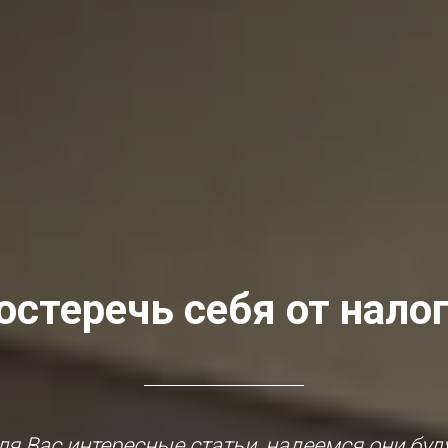
остеречь себя от нало
я Вас интересные статьи, надеемся они буд