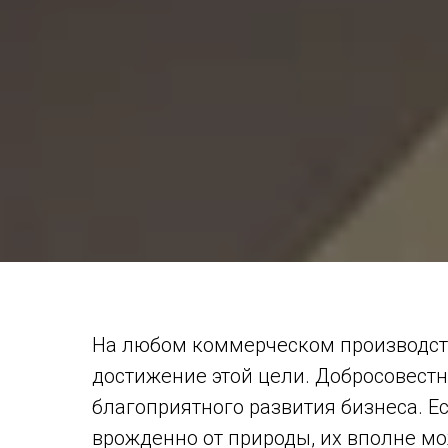
На любом коммерческом производств
достижение этой цели. Добросовестн
благоприятного развития бизнеса. Е
врожденно от природы, их вполне мо