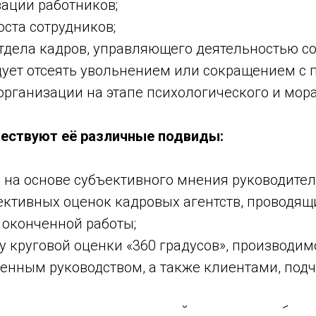
ации работников;
ста сотрудников;
дела кадров, управляющего деятельностью со
ует отсеять увольнением или сокращением с п
рганизации на этапе психологического и мора
ществуют её различные подвиды:
 на основе субъективного мнения руководител
ективных оценок кадровых агентств, проводящ
 оконченной работы;
у круговой оценки «360 градусов», производи
венным руководством, а также клиентами, по
личность, характер, внешний вид и уж тем бол